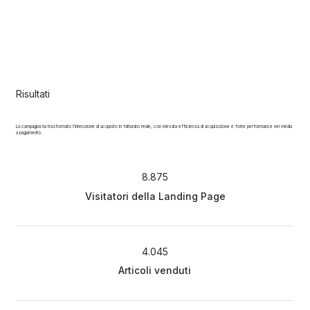
Risultati
La campagna ha trasformato l’intenzione di acquisto in fatturato reale, con elevata efficienza di acquisizione e forte performance nei media
a pagamento.
8.875
Visitatori della Landing Page
4.045
Articoli venduti