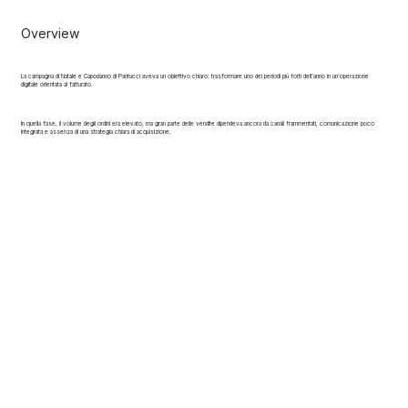
Overview
La campagna di Natale e Capodanno di Pantucci aveva un obiettivo chiaro: trasformare uno dei periodi più forti dell’anno in un’operazione
digitale orientata al fatturato.
In quella fase, il volume degli ordini era elevato, ma gran parte delle vendite dipendeva ancora da canali frammentati, comunicazione poco
integrata e assenza di una strategia chiara di acquisizione.