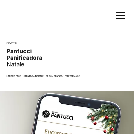
PROGETTI
Pantucci
Panificadora
Natale
LANDING PAGE
•
STRATEGIA DIGITALE
•
DESIGN GRAFICO
•
PERFORMANCE