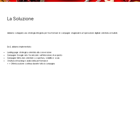
La Soluzione
Abbiamo sviluppato una strategia integrata per trasformare le campagne stagionali in un’operazione digitale orientata ai risultati.
Da lì, abbiamo implementato:
Landing page strategica orientata alla conversione
Campagne Google Ads focalizzate sull’intenzione di acquisto
Campagne Meta Ads orientate a copertura, visibilità e scala
Struttura di tracking e analisi della performance
• • Ottimizzazione continua durante tutta la campagna