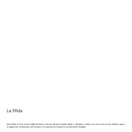
La Sfida
Nonostante la forte riconoscibilità del brand e l’elevata adesione durante Natale e Capodanno, Pantucci non aveva ancora una struttura capace
di organizzare acquisizione, performance ed esperienza d’acquisto in un’operazione integrata.