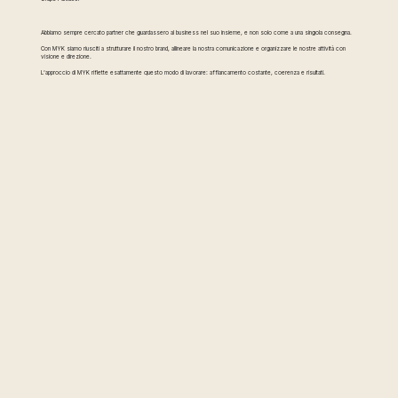
Abbiamo sempre cercato partner che guardassero al business nel suo insieme, e non solo come a una singola consegna.
Con MYK siamo riusciti a strutturare il nostro brand, allineare la nostra comunicazione e organizzare le nostre attività con
visione e direzione.
L’approccio di MYK riflette esattamente questo modo di lavorare: affiancamento costante, coerenza e risultati.