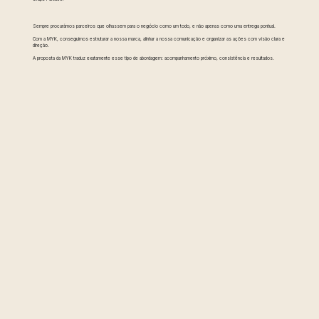
Sempre procurámos parceiros que olhassem para o negócio como um todo, e não apenas como uma entrega pontual.
Com a MYK, conseguimos estruturar a nossa marca, alinhar a nossa comunicação e organizar as ações com visão clara e
direção.
A proposta da MYK traduz exatamente esse tipo de abordagem: acompanhamento próximo, consistência e resultados.